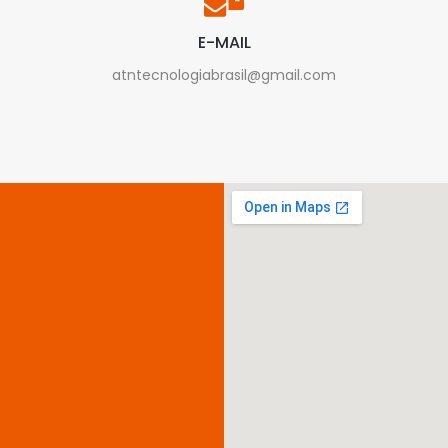
E-MAIL
atntecnologiabrasil@gmail.com
Assistência
técnica
especializada
em
notebooks,
computadores,