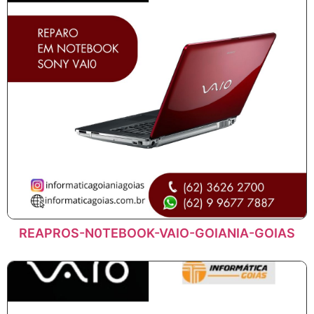
REAPROS-N0TEBOOK-VAIO-GOIANIA-GOIAS