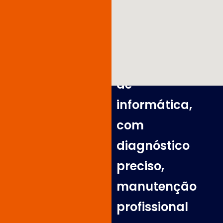
computadores,
servidores
e
equipamentos
de
informática,
com
diagnóstico
preciso,
manutenção
profissional