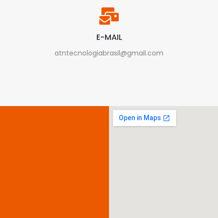
E-MAIL
atntecnologiabrasil@gmail.com
Assistência
técnica
especializada
em
notebooks,