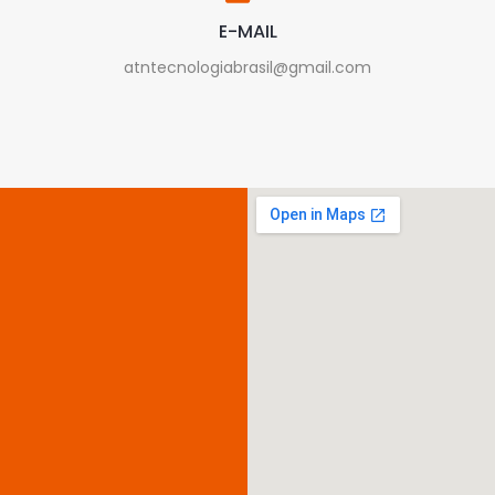
E-MAIL
atntecnologiabrasil@gmail.com
Assistência
técnica
especializada
em
notebooks,
computadores,
servidores