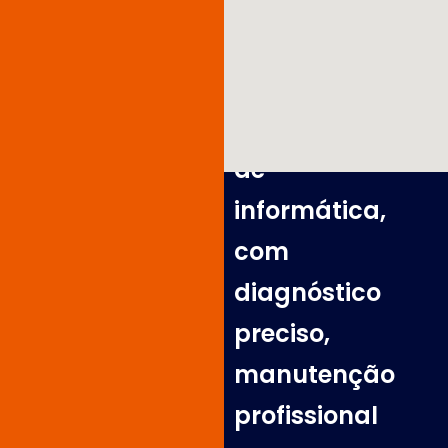
computadores,
servidores
e
equipamentos
de
informática,
com
diagnóstico
preciso,
manutenção
profissional