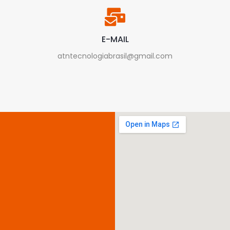
E-MAIL
atntecnologiabrasil@gmail.com
Assistência
técnica
especializada
em
notebooks,