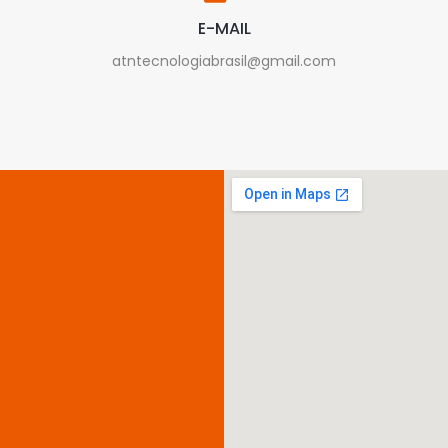
E-MAIL
atntecnologiabrasil@gmail.com
Assistência
técnica
especializada
em
notebooks,
computadores,
servidores